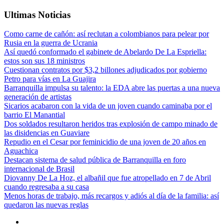
Ultimas Noticias
Como carne de cañón: así reclutan a colombianos para pelear por
Rusia en la guerra de Ucrania
Así quedó conformado el gabinete de Abelardo De La Espriella:
estos son sus 18 ministros
Cuestionan contratos por $3,2 billones adjudicados por gobierno
Petro para vías en La Guajira
Barranquilla impulsa su talento: la EDA abre las puertas a una nueva
generación de artistas
Sicarios acabaron con la vida de un joven cuando caminaba por el
barrio El Manantial
Dos soldados resultaron heridos tras explosión de campo minado de
las disidencias en Guaviare
Repudio en el Cesar por feminicidio de una joven de 20 años en
Aguachica
Destacan sistema de salud pública de Barranquilla en foro
internacional de Brasil
Diovanny De La Hoz, el albañil que fue atropellado en 7 de Abril
cuando regresaba a su casa
Menos horas de trabajo, más recargos y adiós al día de la familia: así
quedaron las nuevas reglas