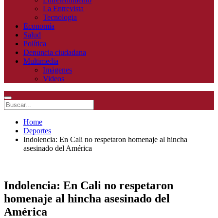
La Entrevista
Tecnologia
Economía
Salud
Política
Denuncia ciudadana
Multimedia
Imágenes
Videos
Home
Deportes
Indolencia: En Cali no respetaron homenaje al hincha
asesinado del América
Indolencia: En Cali no respetaron
homenaje al hincha asesinado del
América