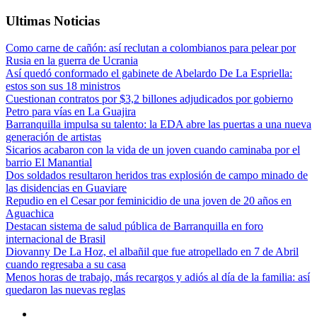
Ultimas Noticias
Como carne de cañón: así reclutan a colombianos para pelear por
Rusia en la guerra de Ucrania
Así quedó conformado el gabinete de Abelardo De La Espriella:
estos son sus 18 ministros
Cuestionan contratos por $3,2 billones adjudicados por gobierno
Petro para vías en La Guajira
Barranquilla impulsa su talento: la EDA abre las puertas a una nueva
generación de artistas
Sicarios acabaron con la vida de un joven cuando caminaba por el
barrio El Manantial
Dos soldados resultaron heridos tras explosión de campo minado de
las disidencias en Guaviare
Repudio en el Cesar por feminicidio de una joven de 20 años en
Aguachica
Destacan sistema de salud pública de Barranquilla en foro
internacional de Brasil
Diovanny De La Hoz, el albañil que fue atropellado en 7 de Abril
cuando regresaba a su casa
Menos horas de trabajo, más recargos y adiós al día de la familia: así
quedaron las nuevas reglas