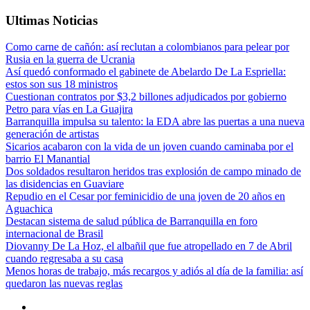
Ultimas Noticias
Como carne de cañón: así reclutan a colombianos para pelear por
Rusia en la guerra de Ucrania
Así quedó conformado el gabinete de Abelardo De La Espriella:
estos son sus 18 ministros
Cuestionan contratos por $3,2 billones adjudicados por gobierno
Petro para vías en La Guajira
Barranquilla impulsa su talento: la EDA abre las puertas a una nueva
generación de artistas
Sicarios acabaron con la vida de un joven cuando caminaba por el
barrio El Manantial
Dos soldados resultaron heridos tras explosión de campo minado de
las disidencias en Guaviare
Repudio en el Cesar por feminicidio de una joven de 20 años en
Aguachica
Destacan sistema de salud pública de Barranquilla en foro
internacional de Brasil
Diovanny De La Hoz, el albañil que fue atropellado en 7 de Abril
cuando regresaba a su casa
Menos horas de trabajo, más recargos y adiós al día de la familia: así
quedaron las nuevas reglas