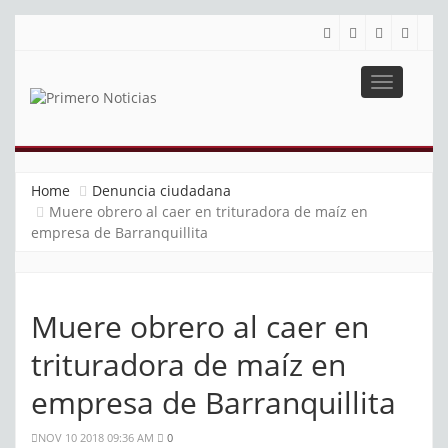
Toggle
navigatio
PRIMERO NOTICIAS
El mejor portal web de noticias de Barranquilla
Home
Denuncia ciudadana
Muere obrero al caer en trituradora de maíz en
empresa de Barranquillita
Muere obrero al caer en
trituradora de maíz en
empresa de Barranquillita
NOV 10 2018 09:36 AM
0