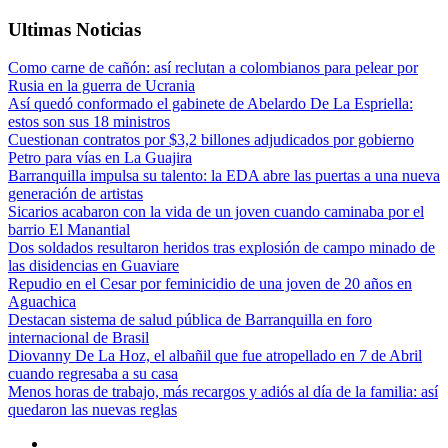
Ultimas Noticias
Como carne de cañón: así reclutan a colombianos para pelear por
Rusia en la guerra de Ucrania
Así quedó conformado el gabinete de Abelardo De La Espriella:
estos son sus 18 ministros
Cuestionan contratos por $3,2 billones adjudicados por gobierno
Petro para vías en La Guajira
Barranquilla impulsa su talento: la EDA abre las puertas a una nueva
generación de artistas
Sicarios acabaron con la vida de un joven cuando caminaba por el
barrio El Manantial
Dos soldados resultaron heridos tras explosión de campo minado de
las disidencias en Guaviare
Repudio en el Cesar por feminicidio de una joven de 20 años en
Aguachica
Destacan sistema de salud pública de Barranquilla en foro
internacional de Brasil
Diovanny De La Hoz, el albañil que fue atropellado en 7 de Abril
cuando regresaba a su casa
Menos horas de trabajo, más recargos y adiós al día de la familia: así
quedaron las nuevas reglas