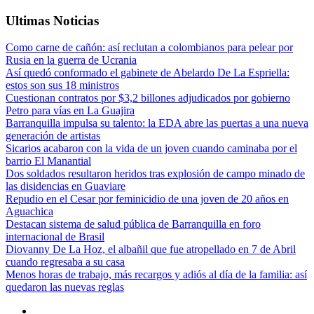
Ultimas Noticias
Como carne de cañón: así reclutan a colombianos para pelear por
Rusia en la guerra de Ucrania
Así quedó conformado el gabinete de Abelardo De La Espriella:
estos son sus 18 ministros
Cuestionan contratos por $3,2 billones adjudicados por gobierno
Petro para vías en La Guajira
Barranquilla impulsa su talento: la EDA abre las puertas a una nueva
generación de artistas
Sicarios acabaron con la vida de un joven cuando caminaba por el
barrio El Manantial
Dos soldados resultaron heridos tras explosión de campo minado de
las disidencias en Guaviare
Repudio en el Cesar por feminicidio de una joven de 20 años en
Aguachica
Destacan sistema de salud pública de Barranquilla en foro
internacional de Brasil
Diovanny De La Hoz, el albañil que fue atropellado en 7 de Abril
cuando regresaba a su casa
Menos horas de trabajo, más recargos y adiós al día de la familia: así
quedaron las nuevas reglas