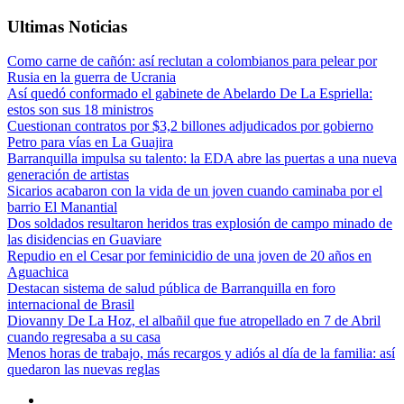
Ultimas Noticias
Como carne de cañón: así reclutan a colombianos para pelear por
Rusia en la guerra de Ucrania
Así quedó conformado el gabinete de Abelardo De La Espriella:
estos son sus 18 ministros
Cuestionan contratos por $3,2 billones adjudicados por gobierno
Petro para vías en La Guajira
Barranquilla impulsa su talento: la EDA abre las puertas a una nueva
generación de artistas
Sicarios acabaron con la vida de un joven cuando caminaba por el
barrio El Manantial
Dos soldados resultaron heridos tras explosión de campo minado de
las disidencias en Guaviare
Repudio en el Cesar por feminicidio de una joven de 20 años en
Aguachica
Destacan sistema de salud pública de Barranquilla en foro
internacional de Brasil
Diovanny De La Hoz, el albañil que fue atropellado en 7 de Abril
cuando regresaba a su casa
Menos horas de trabajo, más recargos y adiós al día de la familia: así
quedaron las nuevas reglas