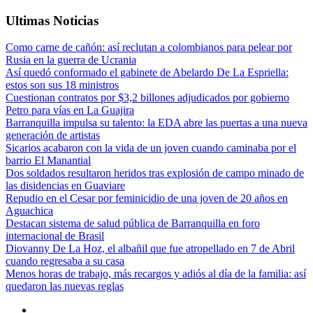
Ultimas Noticias
Como carne de cañón: así reclutan a colombianos para pelear por
Rusia en la guerra de Ucrania
Así quedó conformado el gabinete de Abelardo De La Espriella:
estos son sus 18 ministros
Cuestionan contratos por $3,2 billones adjudicados por gobierno
Petro para vías en La Guajira
Barranquilla impulsa su talento: la EDA abre las puertas a una nueva
generación de artistas
Sicarios acabaron con la vida de un joven cuando caminaba por el
barrio El Manantial
Dos soldados resultaron heridos tras explosión de campo minado de
las disidencias en Guaviare
Repudio en el Cesar por feminicidio de una joven de 20 años en
Aguachica
Destacan sistema de salud pública de Barranquilla en foro
internacional de Brasil
Diovanny De La Hoz, el albañil que fue atropellado en 7 de Abril
cuando regresaba a su casa
Menos horas de trabajo, más recargos y adiós al día de la familia: así
quedaron las nuevas reglas