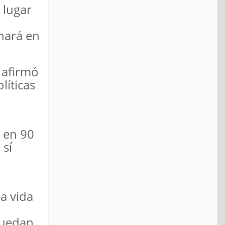
 lugar
onará en
 afirmó
líticas
 en 90
 sí
a vida
puedan,