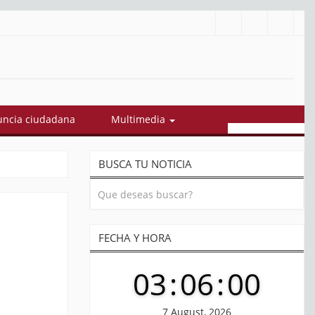
Cuestionan contratos por $3,2 billones adjudicados por gob
ncia ciudadana
Multimedia
BUSCA TU NOTICIA
FECHA Y HORA
03
:
06
:
01
7 August, 2026