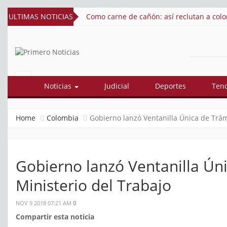
ia en la guerra de Ucrania
ULTIMAS NOTICIAS
Así quedó conformado el gabine
PRIMERO
El mejor portal web de noticias de
Barranquilla
NOTICIAS
Noticias
Judicial
Deportes
Ten
Home
Colombia
Gobierno lanzó Ventanilla Única de Trámi
Gobierno lanzó Ventanilla Úni
Ministerio del Trabajo
NOV 9 2018 07:21 AM
0
Compartir esta noticia