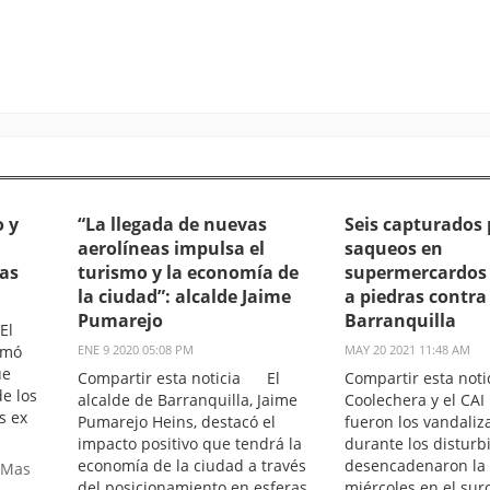
 y
“La llegada de nuevas
Seis capturados 
aerolíneas impulsa el
saqueos en
as
turismo y la economía de
supermercardos 
la ciudad”: alcalde Jaime
a piedras contra
Pumarejo
Barranquilla
El
rmó
ENE 9 2020 05:08 PM
MAY 20 2021 11:48 AM
ue
Compartir esta noticia El
Compartir esta not
de los
alcalde de Barranquilla, Jaime
Coolechera y el CAI
s ex
Pumarejo Heins, destacó el
fueron los vandaliz
impacto positivo que tendrá la
durante los disturb
economía de la ciudad a través
desencadenaron la 
 Mas
del posicionamiento en esferas
miércoles en el sur