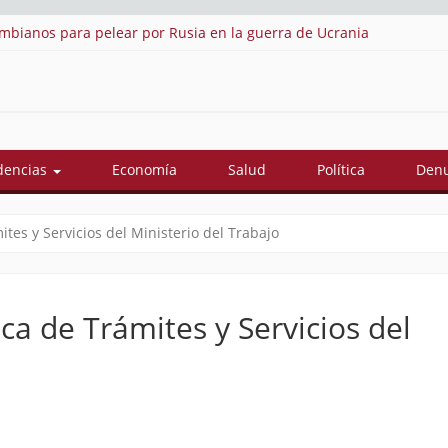
te de Abelardo De La Espriella: estos son sus 18 ministros
dencias
Economía
Salud
Política
Denu
tes y Servicios del Ministerio del Trabajo
ca de Trámites y Servicios del