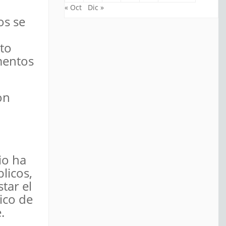
« Oct
Dic »
os se
nto
umentos
on
io ha
licos,
tar el
ico de
.