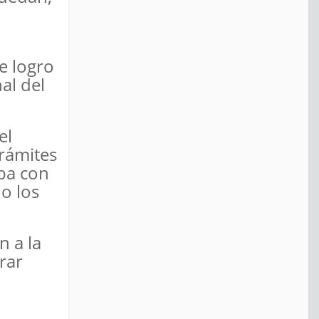
te logro
al del
el
trámites
aba con
o los
n a la
rar