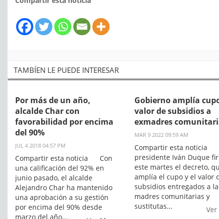
Compartir esta noticia
TAMBÍEN LE PUEDE INTERESAR
Por más de un año,
Gobierno amplía cupo
alcalde Char con
valor de subsidios a
favorabilidad por encima
exmadres comunitari
del 90%
MAR 9 2022 09:59 AM
JUL 4 2018 04:57 PM
Compartir esta noticia 
presidente Iván Duque fi
Compartir esta noticia Con
este martes el decreto, q
una calificación del 92% en
amplía el cupo y el valor 
junio pasado, el alcalde
subsidios entregados a la
Alejandro Char ha mantenido
madres comunitarias y
una aprobación a su gestión
sustitutas...
por encima del 90% desde
Ver
marzo del año...