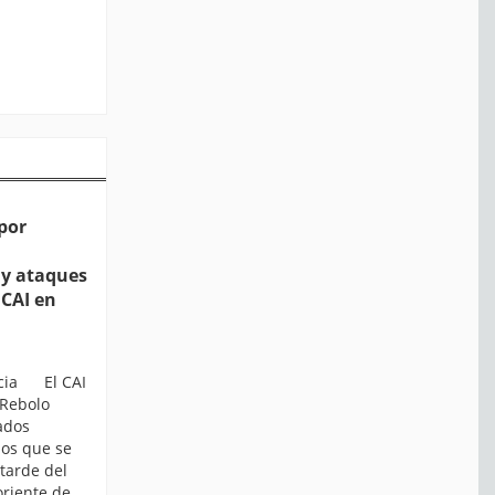
por
y ataques
 CAI en
icia El CAI
 Rebolo
ados
ios que se
tarde del
oriente de