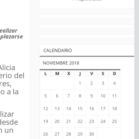
ealizar
splazarse
CALENDARIO
NOVIEMBRE 2018
licia
erio del
L
M
X
J
V
S
D
res,
1
2
3
4
o a la
5
6
7
8
9
10
11
12
13
14
15
16
17
18
lizar
 desde
19
20
21
22
23
24
25
on un
26
27
28
29
30