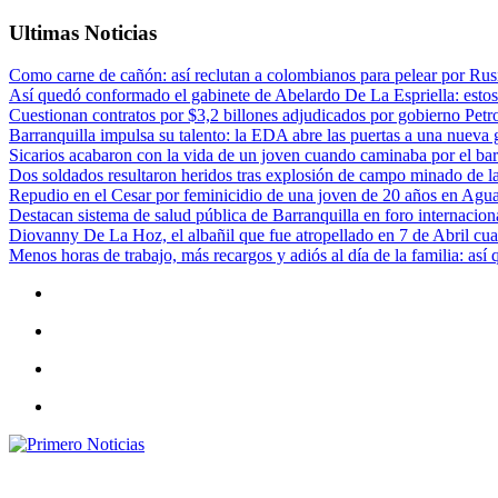
Ultimas Noticias
Como carne de cañón: así reclutan a colombianos para pelear por Rusi
Así quedó conformado el gabinete de Abelardo De La Espriella: estos
Cuestionan contratos por $3,2 billones adjudicados por gobierno Petr
Barranquilla impulsa su talento: la EDA abre las puertas a una nueva g
Sicarios acabaron con la vida de un joven cuando caminaba por el bar
Dos soldados resultaron heridos tras explosión de campo minado de l
Repudio en el Cesar por feminicidio de una joven de 20 años en Agu
Destacan sistema de salud pública de Barranquilla en foro internaciona
Diovanny De La Hoz, el albañil que fue atropellado en 7 de Abril cua
Menos horas de trabajo, más recargos y adiós al día de la familia: así
Primero Noticias
El mejor portal web de noticias de Barranquilla