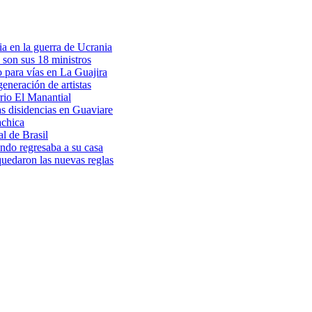
a en la guerra de Ucrania
 son sus 18 ministros
o para vías en La Guajira
eneración de artistas
rio El Manantial
as disidencias en Guaviare
achica
l de Brasil
ndo regresaba a su casa
 quedaron las nuevas reglas