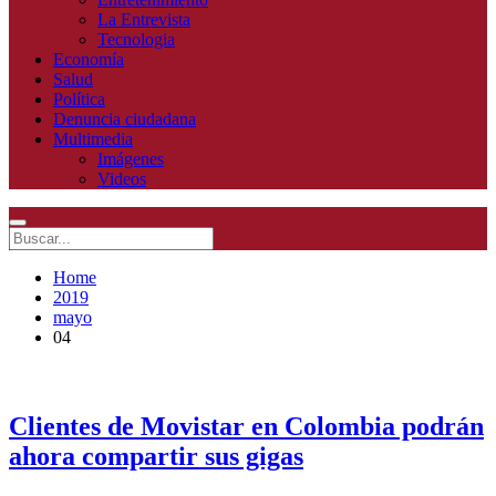
La Entrevista
Tecnologia
Economía
Salud
Política
Denuncia ciudadana
Multimedia
Imágenes
Videos
Home
2019
mayo
04
Clientes de Movistar en Colombia podrán
ahora compartir sus gigas