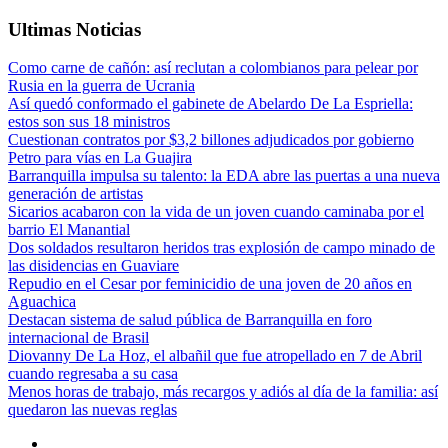
Ultimas Noticias
Como carne de cañón: así reclutan a colombianos para pelear por
Rusia en la guerra de Ucrania
Así quedó conformado el gabinete de Abelardo De La Espriella:
estos son sus 18 ministros
Cuestionan contratos por $3,2 billones adjudicados por gobierno
Petro para vías en La Guajira
Barranquilla impulsa su talento: la EDA abre las puertas a una nueva
generación de artistas
Sicarios acabaron con la vida de un joven cuando caminaba por el
barrio El Manantial
Dos soldados resultaron heridos tras explosión de campo minado de
las disidencias en Guaviare
Repudio en el Cesar por feminicidio de una joven de 20 años en
Aguachica
Destacan sistema de salud pública de Barranquilla en foro
internacional de Brasil
Diovanny De La Hoz, el albañil que fue atropellado en 7 de Abril
cuando regresaba a su casa
Menos horas de trabajo, más recargos y adiós al día de la familia: así
quedaron las nuevas reglas