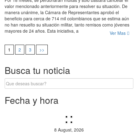
Por 18 meses, se perdonarán multas y solo bastará cancelar el
valor mencionado anteriormente para resolver su situación. De
manera unánime, la Cámara de Representantes aprobó el
beneficio para cerca de 714 mil colombianos que se estima aún
no han resuelto su situación militar, tanto remisos como jóvenes
mayores de 24 años. Esta iniciativa, a
Ver Mas
1
2
3
>>
Navegación
de
Busca tu noticia
entradas
Fecha y hora
:
:
8 August, 2026