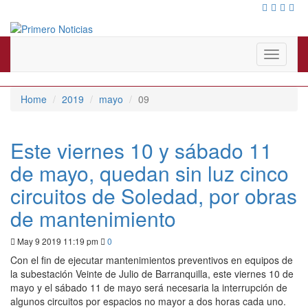
El mejor portal web de noticias de Barranquilla
Primero Noticias
Toggle
navigati
Home
2019
mayo
09
Este viernes 10 y sábado 11
de mayo, quedan sin luz cinco
circuitos de Soledad, por obras
de mantenimiento
May 9 2019 11:19 pm
0
Con el fin de ejecutar mantenimientos preventivos en equipos de
la subestación Veinte de Julio de Barranquilla, este viernes 10 de
mayo y el sábado 11 de mayo será necesaria la interrupción de
algunos circuitos por espacios no mayor a dos horas cada uno.