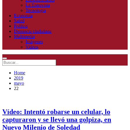
La Entrevista
Tecnologia
Economía
Salud
Política
Denuncia ciudadana
Multimedia
Imágenes
Videos
Home
2019
mayo
22
Vídeo: Intentó robarse un celular, lo
capturaron y se llevó una golpiza, en
Nuevo Milenio de Soledad