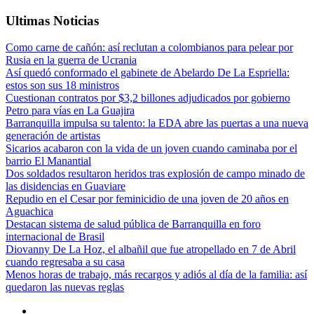
Ultimas Noticias
Como carne de cañón: así reclutan a colombianos para pelear por
Rusia en la guerra de Ucrania
Así quedó conformado el gabinete de Abelardo De La Espriella:
estos son sus 18 ministros
Cuestionan contratos por $3,2 billones adjudicados por gobierno
Petro para vías en La Guajira
Barranquilla impulsa su talento: la EDA abre las puertas a una nueva
generación de artistas
Sicarios acabaron con la vida de un joven cuando caminaba por el
barrio El Manantial
Dos soldados resultaron heridos tras explosión de campo minado de
las disidencias en Guaviare
Repudio en el Cesar por feminicidio de una joven de 20 años en
Aguachica
Destacan sistema de salud pública de Barranquilla en foro
internacional de Brasil
Diovanny De La Hoz, el albañil que fue atropellado en 7 de Abril
cuando regresaba a su casa
Menos horas de trabajo, más recargos y adiós al día de la familia: así
quedaron las nuevas reglas