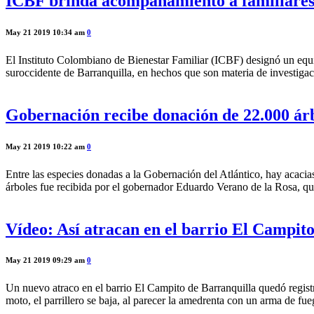
ICBF brinda acompañamiento a familiares 
May 21 2019 10:34 am
0
El Instituto Colombiano de Bienestar Familiar (ICBF) designó un equi
suroccidente de Barranquilla, en hechos que son materia de investiga
Gobernación recibe donación de 22.000 árb
May 21 2019 10:22 am
0
Entre las especies donadas a la Gobernación del Atlántico, hay acacia
árboles fue recibida por el gobernador Eduardo Verano de la Rosa, q
Vídeo: Así atracan en el barrio El Campit
May 21 2019 09:29 am
0
Un nuevo atraco en el barrio El Campito de Barranquilla quedó regist
moto, el parrillero se baja, al parecer la amedrenta con un arma de fue