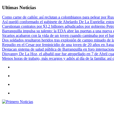
Ultimas Noticias
Como carne de cañón: así reclutan a colombianos para pelear por Rusi
Así quedó conformado el gabinete de Abelardo De La Espriella: estos
Cuestionan contratos por $3,2 billones adjudicados por gobierno Petr
Barranquilla impulsa su talento: la EDA abre las puertas a una nueva g
Sicarios acabaron con la vida de un joven cuando caminaba por el bar
Dos soldados resultaron heridos tras explosión de campo minado de l
Repudio en el Cesar por feminicidio de una joven de 20 años en Agu
Destacan sistema de salud pública de Barranquilla en foro internaciona
Diovanny De La Hoz, el albañil que fue atropellado en 7 de Abril cua
Menos horas de trabajo, más recargos y adiós al día de la familia: así
Primero Noticias
El mejor portal web de noticias de Barranquilla