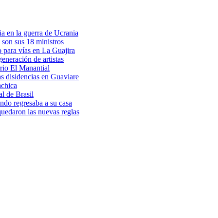
a en la guerra de Ucrania
 son sus 18 ministros
o para vías en La Guajira
eneración de artistas
rio El Manantial
as disidencias en Guaviare
achica
l de Brasil
ndo regresaba a su casa
 quedaron las nuevas reglas