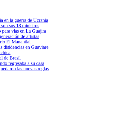
a en la guerra de Ucrania
 son sus 18 ministros
o para vías en La Guajira
eneración de artistas
rio El Manantial
as disidencias en Guaviare
achica
l de Brasil
ndo regresaba a su casa
 quedaron las nuevas reglas