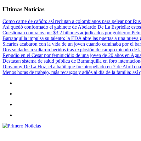
Ultimas Noticias
Como carne de cañón: así reclutan a colombianos para pelear por Rusi
Así quedó conformado el gabinete de Abelardo De La Espriella: estos
Cuestionan contratos por $3,2 billones adjudicados por gobierno Petr
Barranquilla impulsa su talento: la EDA abre las puertas a una nueva g
Sicarios acabaron con la vida de un joven cuando caminaba por el bar
Dos soldados resultaron heridos tras explosión de campo minado de l
Repudio en el Cesar por feminicidio de una joven de 20 años en Agu
Destacan sistema de salud pública de Barranquilla en foro internaciona
Diovanny De La Hoz, el albañil que fue atropellado en 7 de Abril cua
Menos horas de trabajo, más recargos y adiós al día de la familia: así
Primero Noticias
El mejor portal web de noticias de Barranquilla