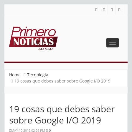
Toggle
navigatio
PRIMERO NOTICIAS
El mejor portal web de noticias de Barranquilla
Home
Tecnologia
19 cosas que debes saber sobre Google I/O 2019
19 cosas que debes saber
sobre Google I/O 2019
MAY 10 2019 02:29 PM
0