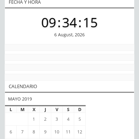
FECHA Y HORA
09
:
34
:
16
6 August, 2026
CALENDARIO
MAYO 2019
L
M
X
J
V
S
D
1
2
3
4
5
6
7
8
9
10
11
12