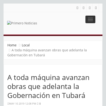
Toggle
navigatio
PRIMERO NOTICIAS
El mejor portal web de noticias de Barranquilla
Home
Local
A toda máquina avanzan obras que adelanta la
Gobernación en Tubará
A toda máquina avanzan
obras que adelanta la
Gobernación en Tubará
MAY 10 2019 12:08 PM
0