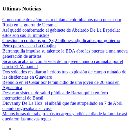
Ultimas Noticias
Como carne de cañón: así reclutan a colombianos para pelear por
Rusia en la guerra de Ucrania
Así quedó conformado el gabinete de Abelardo De La Espriella:
estos son sus 18 ministros
Cuestionan contratos por $3,2 billones adjudicados por gobierno
Petro para vías en La Guajira
Barranquilla impulsa su talento: la EDA abre las puertas a una nueva
generación de artistas
Sicarios acabaron con la vida de un joven cuando caminaba por el
barrio El Manantial
Dos soldados resultaron heridos tras explosión de campo minado de
las disidencias en Guaviare
Repudio en el Cesar por feminicidio de una joven de 20 años en
Aguachica
Destacan sistema de salud pública de Barranquilla en foro
internacional de Brasil
Diovanny De La Hoz, el albañil que fue atropellado en 7 de Abril
cuando regresaba a su casa
Menos horas de trabajo, más recargos y adiós al día de la familia: así
quedaron las nuevas reglas