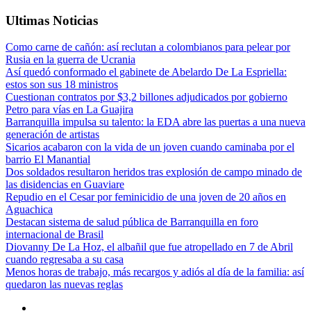
Ultimas Noticias
Como carne de cañón: así reclutan a colombianos para pelear por
Rusia en la guerra de Ucrania
Así quedó conformado el gabinete de Abelardo De La Espriella:
estos son sus 18 ministros
Cuestionan contratos por $3,2 billones adjudicados por gobierno
Petro para vías en La Guajira
Barranquilla impulsa su talento: la EDA abre las puertas a una nueva
generación de artistas
Sicarios acabaron con la vida de un joven cuando caminaba por el
barrio El Manantial
Dos soldados resultaron heridos tras explosión de campo minado de
las disidencias en Guaviare
Repudio en el Cesar por feminicidio de una joven de 20 años en
Aguachica
Destacan sistema de salud pública de Barranquilla en foro
internacional de Brasil
Diovanny De La Hoz, el albañil que fue atropellado en 7 de Abril
cuando regresaba a su casa
Menos horas de trabajo, más recargos y adiós al día de la familia: así
quedaron las nuevas reglas