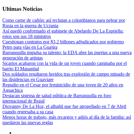
Ultimas Noticias
Como carne de cañón: así reclutan a colombianos para pelear por
Rusia en la guerra de Ucrania
Así quedó conformado el gabinete de Abelardo De La Espriella:
estos son sus 18 ministros
Cuestionan contratos por $3,2 billones adjudicados por gobierno
Petro para vías en La Guajira
Barranquilla impulsa su talento: la EDA abre las puertas a una nueva
generación de artistas
Sicarios acabaron con la vida de un joven cuando caminaba por el
barrio El Manantial
Dos soldados resultaron heridos tras explosión de campo minado de
las disidencias en Guaviare
Repudio en el Cesar por feminicidio de una joven de 20 años en
Aguachica
Destacan sistema de salud pública de Barranquilla en foro
internacional de Brasil
Diovanny De La Hoz, el albañil que fue atropellado en 7 de Abril
cuando regresaba a su casa
Menos horas de trabajo, más recargos y adiós al día de la familia: así
quedaron las nuevas reglas