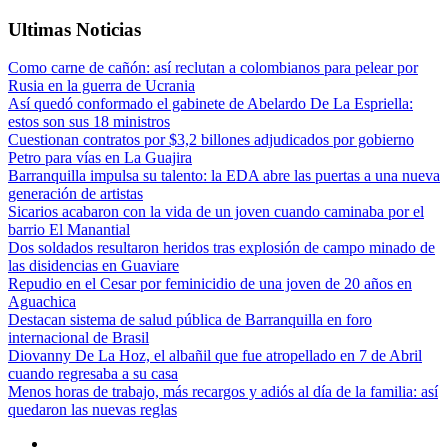
Ultimas Noticias
Como carne de cañón: así reclutan a colombianos para pelear por
Rusia en la guerra de Ucrania
Así quedó conformado el gabinete de Abelardo De La Espriella:
estos son sus 18 ministros
Cuestionan contratos por $3,2 billones adjudicados por gobierno
Petro para vías en La Guajira
Barranquilla impulsa su talento: la EDA abre las puertas a una nueva
generación de artistas
Sicarios acabaron con la vida de un joven cuando caminaba por el
barrio El Manantial
Dos soldados resultaron heridos tras explosión de campo minado de
las disidencias en Guaviare
Repudio en el Cesar por feminicidio de una joven de 20 años en
Aguachica
Destacan sistema de salud pública de Barranquilla en foro
internacional de Brasil
Diovanny De La Hoz, el albañil que fue atropellado en 7 de Abril
cuando regresaba a su casa
Menos horas de trabajo, más recargos y adiós al día de la familia: así
quedaron las nuevas reglas