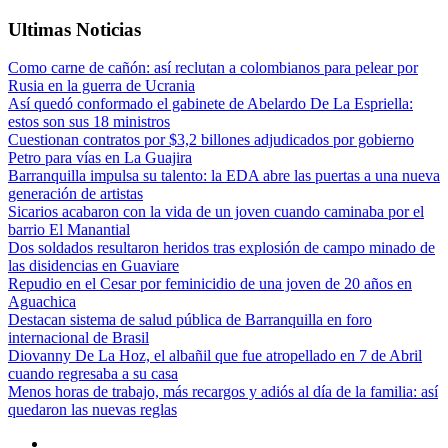
Ultimas Noticias
Como carne de cañón: así reclutan a colombianos para pelear por
Rusia en la guerra de Ucrania
Así quedó conformado el gabinete de Abelardo De La Espriella:
estos son sus 18 ministros
Cuestionan contratos por $3,2 billones adjudicados por gobierno
Petro para vías en La Guajira
Barranquilla impulsa su talento: la EDA abre las puertas a una nueva
generación de artistas
Sicarios acabaron con la vida de un joven cuando caminaba por el
barrio El Manantial
Dos soldados resultaron heridos tras explosión de campo minado de
las disidencias en Guaviare
Repudio en el Cesar por feminicidio de una joven de 20 años en
Aguachica
Destacan sistema de salud pública de Barranquilla en foro
internacional de Brasil
Diovanny De La Hoz, el albañil que fue atropellado en 7 de Abril
cuando regresaba a su casa
Menos horas de trabajo, más recargos y adiós al día de la familia: así
quedaron las nuevas reglas