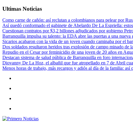
Ultimas Noticias
Como carne de cañón: así reclutan a colombianos para pelear por Rusi
Así quedó conformado el gabinete de Abelardo De La Espriella: estos
Cuestionan contratos por $3,2 billones adjudicados por gobierno Petr
Barranquilla impulsa su talento: la EDA abre las puertas a una nueva g
Sicarios acabaron con la vida de un joven cuando caminaba por el bar
Dos soldados resultaron heridos tras explosión de campo minado de l
Repudio en el Cesar por feminicidio de una joven de 20 años en Agu
Destacan sistema de salud pública de Barranquilla en foro internaciona
Diovanny De La Hoz, el albañil que fue atropellado en 7 de Abril cua
Menos horas de trabajo, más recargos y adiós al día de la familia: así
Primero Noticias
El mejor portal web de noticias de Barranquilla