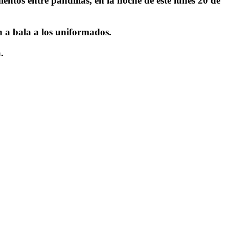
ntos entre pandillas, en la noche de este lunes 20 de
n a bala a los uniformados.
.