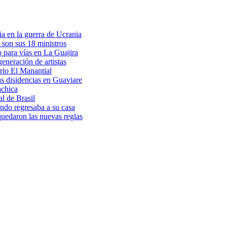
a en la guerra de Ucrania
 son sus 18 ministros
o para vías en La Guajira
eneración de artistas
rio El Manantial
as disidencias en Guaviare
achica
l de Brasil
ndo regresaba a su casa
 quedaron las nuevas reglas