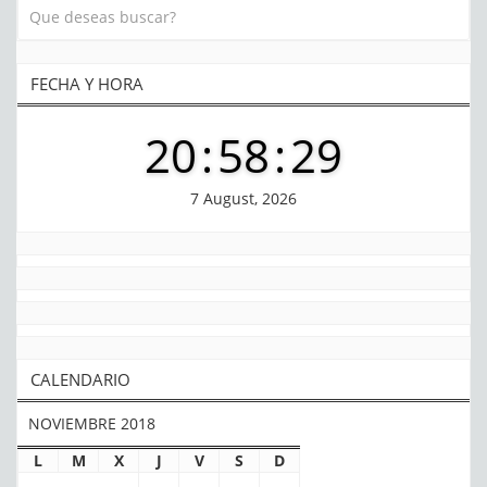
FECHA Y HORA
20
:
58
:
29
7 August, 2026
CALENDARIO
NOVIEMBRE 2018
L
M
X
J
V
S
D