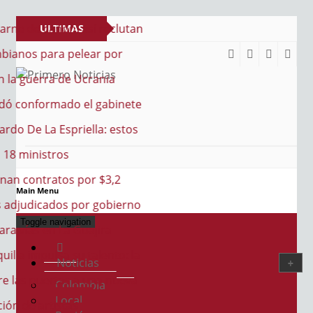
e cañón: así reclutan
ULTIMAS
s para pelear por
NOTICIAS
guerra de Ucrania
PRIMERO NOTICIAS
El mejor portal web de noticias de Barranquilla
nformado el gabinete
e La Espriella: estos
inistros
ontratos por $3,2
Main Menu
udicados por gobierno
Toggle navigation
as en La Guajira
impulsa su talento: la
Noticias
 puertas a una nueva
Colombia
Local
e artistas