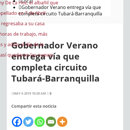
Local
a Hoz, el albañil que
Gobernador Verano entrega vía que
do en 7 de Abril
completa circuito Tubará-Barranquilla
saba a su casa
de trabajo, más
Gobernador Verano
iós al día de la
entrega vía que
quedaron las nuevas
completa circuito
Tubará-Barranquilla
MAY 6 2019 10:28 AM
0
Compartir esta noticia